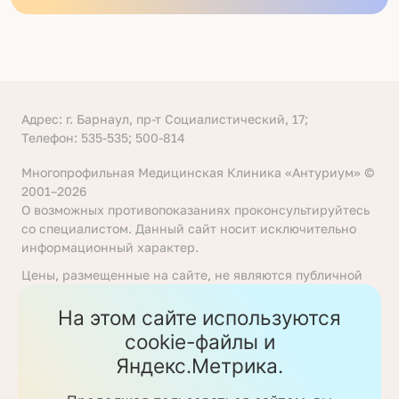
Адрес: г. Барнаул, пр-т Социалистический, 17;
Телефон: 535-535; 500-814
Многопрофильная Медицинская Клиника «Антуриум» ©
2001–2026
О возможных противопоказаниях проконсультируйтесь
со специалистом. Данный сайт носит исключительно
информационный характер.
Цены, размещенные на сайте, не являются публичной
офертой, определяемой положениями статьи 437
Гражданского кодекса Российской Федерации. Перед
На этом сайте используются
получением услуги необходимо уточнять цены у
cookie-файлы и
ответственных сотрудников клиники. Предоставление
Яндекс.Метрика.
услуг осуществляется на основании договора об
оказании медицинских услуг.