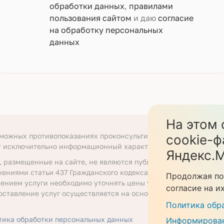
обработки данных
,
правилами
пользования сайтом
и даю
согласие
на обработку персональных
данных
На этом 
зможных противопоказаниях проконсультируйтесь со специали
cookie-ф
т исключительно информационный характер.
Яндекс.М
, размещенные на сайте, не являются публичной офертой, опр
жениями статьи 437 Гражданского кодекса Российской Федера
Продолжая по
ением услуги необходимо уточнять цены у ответственных сот
согласие на и
оставление услуг осуществляется на основании договора об о
.
Политика обр
тика обработки персональных данных
Информирован