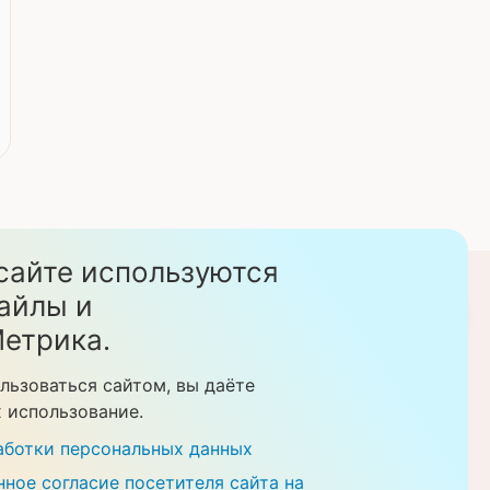
сайте используются
стом. Данный сайт
айлы и
Скачать прайс-листы
етрика.
еделяемой
ции. Перед
льзоваться сайтом, вы даёте
рудников клиники.
х использование.
казании медицинских
аботки персональных данных
ное согласие посетителя сайта на