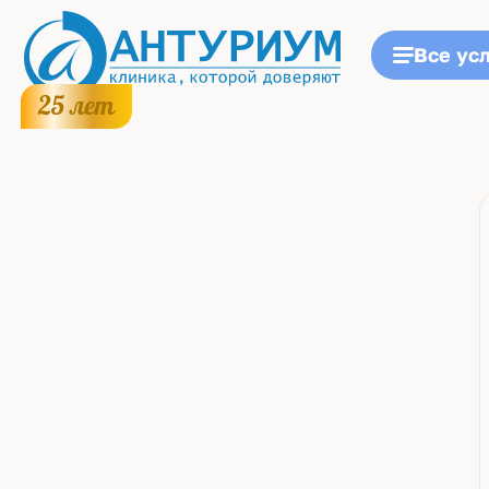
Все ус