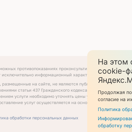
На этом 
зможных противопоказаниях проконсультируйтесь со специали
cookie-ф
т исключительно информационный характер.
Яндекс.М
, размещенные на сайте, не являются публичной офертой, опр
жениями статьи 437 Гражданского кодекса Российской Федера
Продолжая по
ением услуги необходимо уточнять цены у ответственных сот
согласие на и
оставление услуг осуществляется на основании договора об о
.
Политика обр
тика обработки персональных данных
Информирован
обработку пе