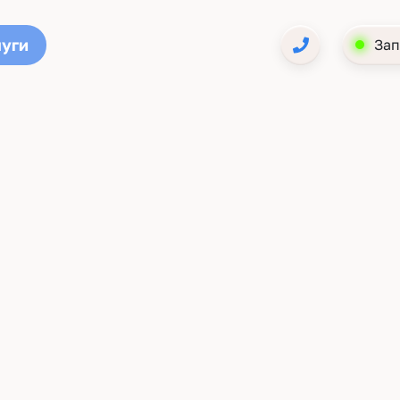
луги
Зап