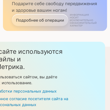
Подарите себе свободу передвижения
и здоровье вашим ногам!
ИНФОРМАЦИЯ
НОСИТ
Подробнее об операции
ИСКЛЮЧИТЕЛЬНО
ОЗНАКОМИТЕЛЬНЫЙ
ХАРАКТЕР
сайте используются
стом. Данный сайт
айлы и
Скачать прайс-листы
етрика.
еделяемой
ции. Перед
льзоваться сайтом, вы даёте
рудников клиники.
х использование.
казании медицинских
аботки персональных данных
ное согласие посетителя сайта на
рсональных данных