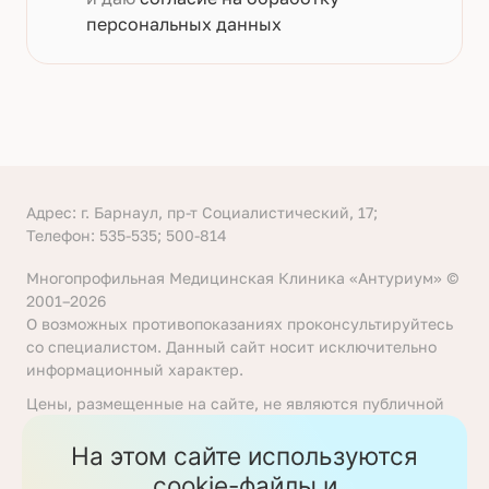
персональных данных
Адрес: г. Барнаул, пр-т Социалистический, 17;
Телефон: 535-535; 500-814
Многопрофильная Медицинская Клиника «Антуриум» ©
2001–2026
О возможных противопоказаниях проконсультируйтесь
со специалистом. Данный сайт носит исключительно
информационный характер.
Цены, размещенные на сайте, не являются публичной
офертой, определяемой положениями статьи 437
Гражданского кодекса Российской Федерации. Перед
На этом сайте используются
получением услуги необходимо уточнять цены у
cookie-файлы и