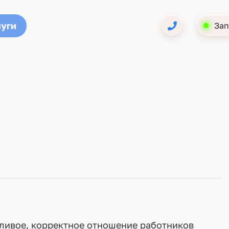
луги
Зап
жливое, корректное отношение работников