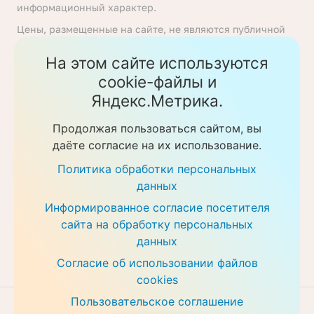
информационный характер.
Цены, размещенные на сайте, не являются публичной
офертой, определяемой положениями статьи 437
Гражданского кодекса Российской Федерации. Перед
На этом сайте используются
получением услуги необходимо уточнять цены у
cookie-файлы и
ответственных сотрудников клиники. Предоставление
Яндекс.Метрика.
услуг осуществляется на основании договора об
оказании медицинских услуг.
Продолжая пользоваться сайтом, вы
Политика обработки персональных данных
даёте согласие на их использование.
Скачать прайс-листы
Политика обработки персональных
данных
Информированное согласие посетителя
сайта на обработку персональных
данных
Согласие об использовании файлов
cookies
Пользовательское соглашение
Разработка сайта
VT Digital