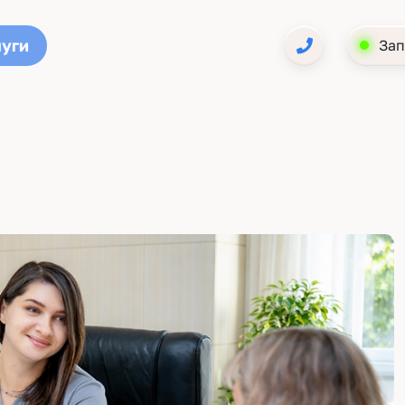
луги
Зап