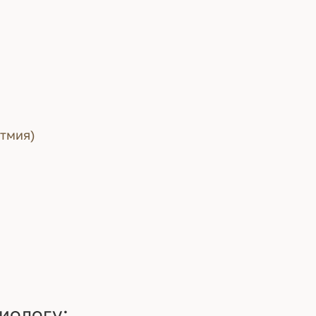
тмия)
иологу: