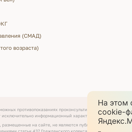
ЭКГ
авления (СМАД)
того возраста)
На этом 
зможных противопоказаниях проконсультируйтесь со специали
cookie-ф
т исключительно информационный характер.
Яндекс.М
, размещенные на сайте, не являются публичной офертой, опр
жениями статьи 437 Гражданского кодекса Российской Федера