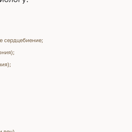
ое сердцебиение;
ния);
ия);
и вен)