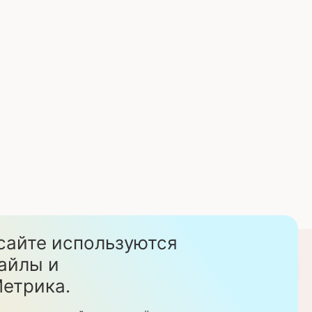
сайте используются
стом. Данный сайт
айлы и
Скачать прайс-листы
етрика.
еделяемой
ции. Перед