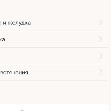
а и желудка
ка
овотечения