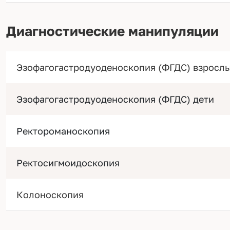
Диагностические манипуляции
Эзофагогастродуоденоскопия (ФГДС) взросл
Эзофагогастродуоденоскопия (ФГДС) дети
Ректороманоскопия
Ректосигмоидоскопия
Колоноскопия