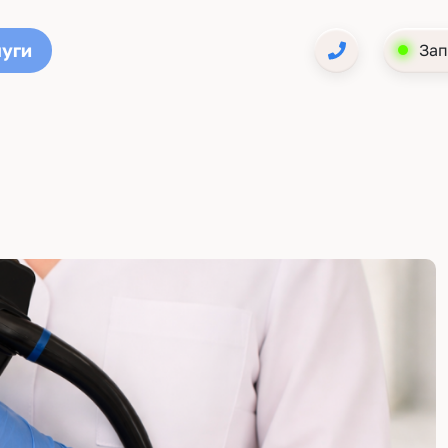
луги
Зап