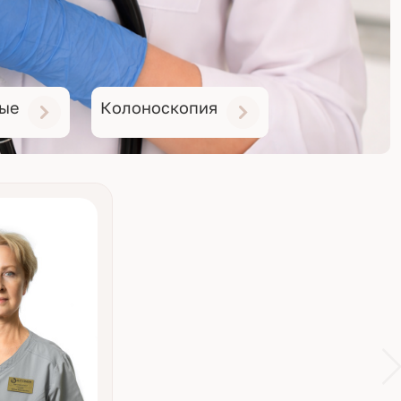
лые
Колоноскопия