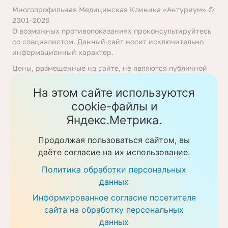
Многопрофильная Медицинская Клиника «Антуриум» ©
2001–2026
О возможных противопоказаниях проконсультируйтесь
со специалистом. Данный сайт носит исключительно
информационный характер.
Цены, размещенные на сайте, не являются публичной
офертой, определяемой положениями статьи 437
Гражданского кодекса Российской Федерации. Перед
На этом сайте используются
получением услуги необходимо уточнять цены у
cookie-файлы и
ответственных сотрудников клиники. Предоставление
Яндекс.Метрика.
услуг осуществляется на основании договора об
оказании медицинских услуг.
Продолжая пользоваться сайтом, вы
Политика обработки персональных данных
даёте согласие на их использование.
Скачать прайс-листы
Политика обработки персональных
данных
Информированное согласие посетителя
сайта на обработку персональных
данных