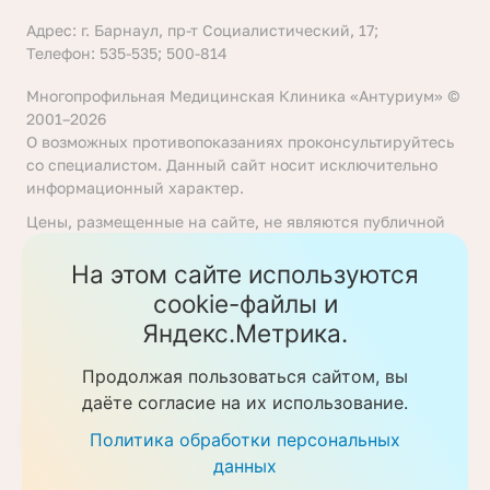
Адрес: г. Барнаул, пр-т Социалистический, 17;
Телефон: 535-535; 500-814
Многопрофильная Медицинская Клиника «Антуриум» ©
2001–2026
О возможных противопоказаниях проконсультируйтесь
со специалистом. Данный сайт носит исключительно
информационный характер.
Цены, размещенные на сайте, не являются публичной
офертой, определяемой положениями статьи 437
Гражданского кодекса Российской Федерации. Перед
На этом сайте используются
получением услуги необходимо уточнять цены у
cookie-файлы и
ответственных сотрудников клиники. Предоставление
Яндекс.Метрика.
услуг осуществляется на основании договора об
оказании медицинских услуг.
Продолжая пользоваться сайтом, вы
Политика обработки персональных данных
даёте согласие на их использование.
Скачать прайс-листы
Политика обработки персональных
данных