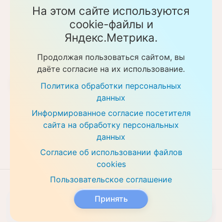
Гражданского кодекса Российской Федерации. Перед
На этом сайте используются
получением услуги необходимо уточнять цены у
cookie-файлы и
ответственных сотрудников клиники. Предоставление
Яндекс.Метрика.
услуг осуществляется на основании договора об
оказании медицинских услуг.
Продолжая пользоваться сайтом, вы
Политика обработки персональных данных
даёте согласие на их использование.
Скачать прайс-листы
Политика обработки персональных
данных
Информированное согласие посетителя
сайта на обработку персональных
данных
Согласие об использовании файлов
cookies
Пользовательское соглашение
Разработка сайта
VT Digital
Принять
Все услуги