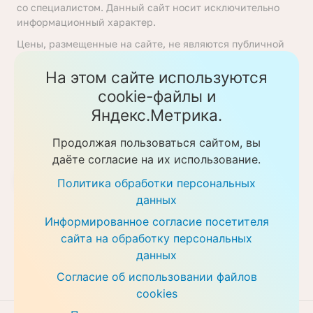
со специалистом. Данный сайт носит исключительно
информационный характер.
Цены, размещенные на сайте, не являются публичной
офертой, определяемой положениями статьи 437
Гражданского кодекса Российской Федерации. Перед
На этом сайте используются
получением услуги необходимо уточнять цены у
cookie-файлы и
ответственных сотрудников клиники. Предоставление
Яндекс.Метрика.
услуг осуществляется на основании договора об
оказании медицинских услуг.
Продолжая пользоваться сайтом, вы
Политика обработки персональных данных
даёте согласие на их использование.
Скачать прайс-листы
Политика обработки персональных
данных
Информированное согласие посетителя
сайта на обработку персональных
данных
Согласие об использовании файлов
cookies