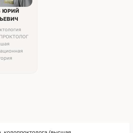
 ЮРИЙ
ЬЕВИЧ
ктология
ПРОКТОЛОГ
шая
ационная
гория
а, колопроктолога (высшая