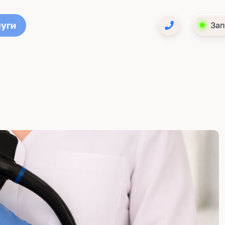
луги
Зап