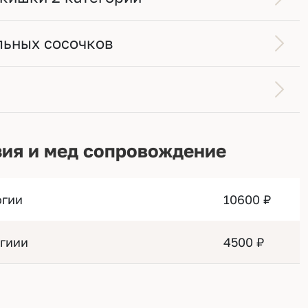
льных сосочков
зия и мед сопровождение
огии
10600 ₽
гиии
4500 ₽