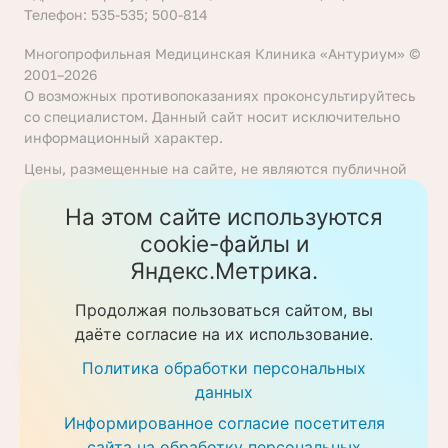
Телефон: 535-535; 500-814
Многопрофильная Медицинская Клиника «Антуриум» ©
2001–2026
О возможных противопоказаниях проконсультируйтесь
со специалистом. Данный сайт носит исключительно
информационный характер.
Цены, размещенные на сайте, не являются публичной
офертой, определяемой положениями статьи 437
Гражданского кодекса Российской Федерации. Перед
На этом сайте используются
получением услуги необходимо уточнять цены у
cookie-файлы и
ответственных сотрудников клиники. Предоставление
Яндекс.Метрика.
услуг осуществляется на основании договора об
оказании медицинских услуг.
Продолжая пользоваться сайтом, вы
Политика обработки персональных данных
даёте согласие на их использование.
Скачать прайс-листы
Политика обработки персональных
данных
Информированное согласие посетителя
сайта на обработку персональных