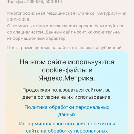
Телефон: 535-535; 500-814
Многопрофильная Медицинская Клиника «Антуриум» ©
2001–2026
О возможных противопоказаниях проконсультируйтесь
со специалистом. Данный сайт носит исключительно
информационный характер.
Цены, размещенные на сайте, не являются публичной
офертой, определяемой положениями статьи 437
Гражданского кодекса Российской Федерации. Перед
На этом сайте используются
получением услуги необходимо уточнять цены у
cookie-файлы и
ответственных сотрудников клиники. Предоставление
Яндекс.Метрика.
услуг осуществляется на основании договора об
оказании медицинских услуг.
Продолжая пользоваться сайтом, вы
Политика обработки персональных данных
даёте согласие на их использование.
Скачать прайс-листы
Политика обработки персональных
данных
Информированное согласие посетителя
сайта на обработку персональных