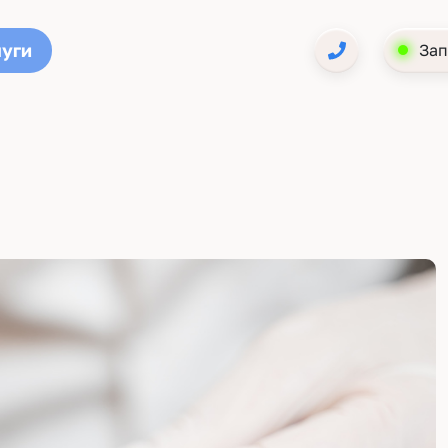
луги
Зап