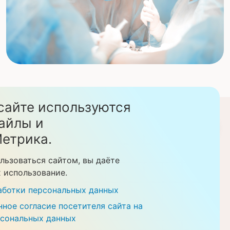
сайте используются
стом. Данный сайт
айлы и
Скачать прайс-листы
етрика.
еделяемой
ции. Перед
льзоваться сайтом, вы даёте
рудников клиники.
х использование.
казании медицинских
аботки персональных данных
ное согласие посетителя сайта на
рсональных данных