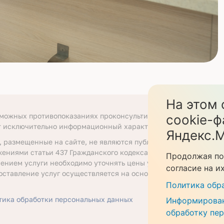
На этом 
зможных противопоказаниях проконсультируйтесь со специали
cookie-ф
т исключительно информационный характер.
Яндекс.М
, размещенные на сайте, не являются публичной офертой, опр
жениями статьи 437 Гражданского кодекса Российской Федера
Продолжая по
ением услуги необходимо уточнять цены у ответственных сот
согласие на и
оставление услуг осуществляется на основании договора об о
.
Политика обр
тика обработки персональных данных
Информирован
обработку пе