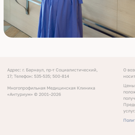
Адрес: г. Барнаул, пр-т Социалистический,
О во
17; Телефон: 535-535; 500-814
носи
Цены
Многопрофильная Медицинская Клиника
поло
«Антуриум» © 2001–2026
получ
Пред
услуг
Поли