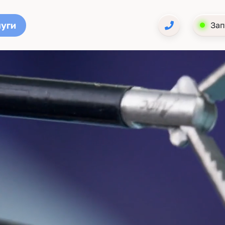
луги
Зап