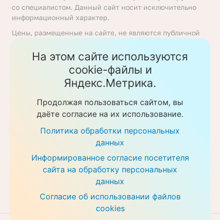
со специалистом. Данный сайт носит исключительно
информационный характер.
Цены, размещенные на сайте, не являются публичной
офертой, определяемой положениями статьи 437
Гражданского кодекса Российской Федерации. Перед
На этом сайте используются
получением услуги необходимо уточнять цены у
cookie-файлы и
ответственных сотрудников клиники. Предоставление
Яндекс.Метрика.
услуг осуществляется на основании договора об
оказании медицинских услуг.
Продолжая пользоваться сайтом, вы
Политика обработки персональных данных
даёте согласие на их использование.
Скачать прайс-листы
Политика обработки персональных
данных
Информированное согласие посетителя
сайта на обработку персональных
данных
Согласие об использовании файлов
cookies