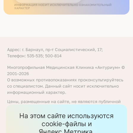
ИНФОРМАЦИЯ НОСИТ ИСКЛЮЧИТЕЛЬНО ОЗНАКОМИТЕЛЬНЫЙ
ХАРАКТЕР
Адрес: г. Барнаул, пр-т Социалистический, 17;
Телефон: 535-535; 500-814
Многопрофильная Медицинская Клиника «Антуриум» ©
2001–2026
О возможных противопоказаниях проконсультируйтесь
со специалистом. Данный сайт носит исключительно
информационный характер.
Цены, размещенные на сайте, не являются публичной
офертой, определяемой положениями статьи 437
Гражданского кодекса Российской Федерации. Перед
На этом сайте используются
получением услуги необходимо уточнять цены у
cookie-файлы и
ответственных сотрудников клиники. Предоставление
Яндекс.Метрика.
услуг осуществляется на основании договора об