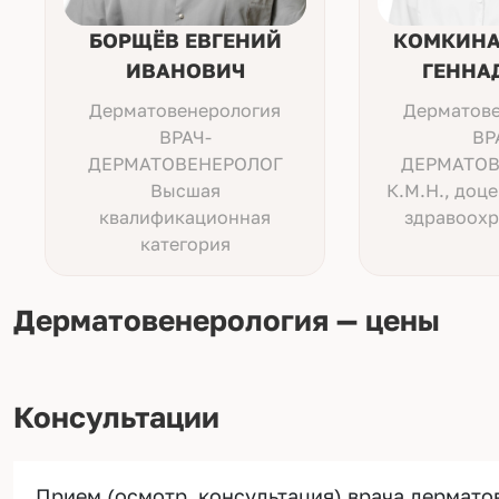
БОРЩЁВ ЕВГЕНИЙ
КОМКИНА
ИВАНОВИЧ
ГЕННА
Дерматовенерология
Дерматове
ВРАЧ-
ВР
ДЕРМАТОВЕНЕРОЛОГ
ДЕРМАТОВ
Высшая
К.М.Н., доце
квалификационная
здравоохр
категория
Дерматовенерология — цены
Консультации
Прием (осмотр, консультация) врача дермат