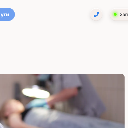
луги
Зап