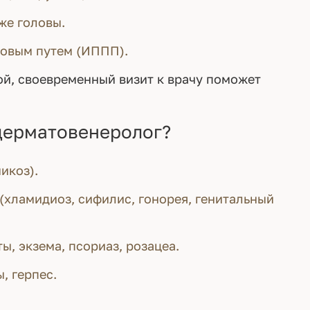
же головы.
ловым путем (ИППП).
ой, своевременный визит к врачу поможет
 дерматовенеролог?
икоз).
хламидиоз, сифилис, гонорея, генитальный
, экзема, псориаз, розацеа.
, герпес.