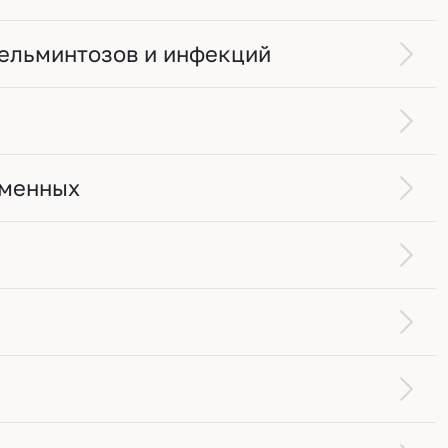
гельминтозов и инфекций
еменных