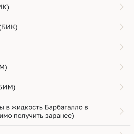
ИК)
(БИК)
М)
(БИМ)
ы в жидкость Барбагалло в
имо получить заранее)