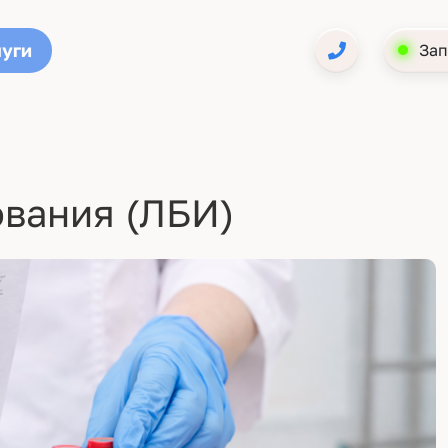
луги
Зап
вания (ЛБИ)