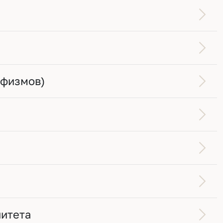
рфизмов)
итета