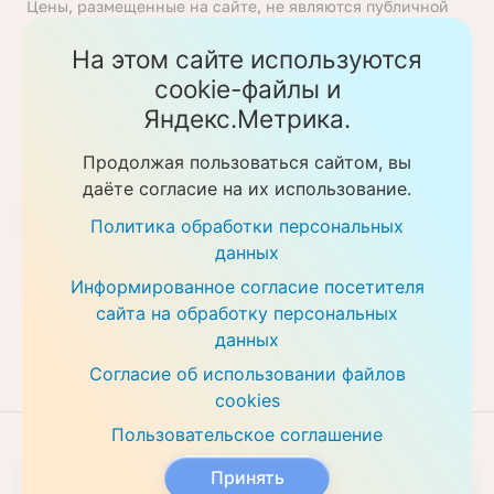
Цены, размещенные на сайте, не являются публичной
офертой, определяемой положениями статьи 437
Гражданского кодекса Российской Федерации. Перед
На этом сайте используются
получением услуги необходимо уточнять цены у
cookie-файлы и
ответственных сотрудников клиники. Предоставление
Яндекс.Метрика.
услуг осуществляется на основании договора об
оказании медицинских услуг.
Продолжая пользоваться сайтом, вы
Политика обработки персональных данных
даёте согласие на их использование.
Скачать прайс-листы
Политика обработки персональных
данных
Информированное согласие посетителя
сайта на обработку персональных
данных
Согласие об использовании файлов
cookies
Пользовательское соглашение
Разработка сайта
VT Digital
Принять