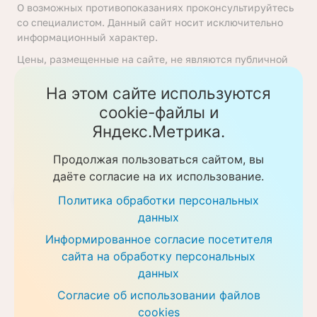
О возможных противопоказаниях проконсультируйтесь
со специалистом. Данный сайт носит исключительно
информационный характер.
Цены, размещенные на сайте, не являются публичной
офертой, определяемой положениями статьи 437
Гражданского кодекса Российской Федерации. Перед
На этом сайте используются
получением услуги необходимо уточнять цены у
cookie-файлы и
ответственных сотрудников клиники. Предоставление
Яндекс.Метрика.
услуг осуществляется на основании договора об
оказании медицинских услуг.
Продолжая пользоваться сайтом, вы
Политика обработки персональных данных
даёте согласие на их использование.
Скачать прайс-листы
Политика обработки персональных
данных
Информированное согласие посетителя
сайта на обработку персональных
данных
Согласие об использовании файлов
cookies