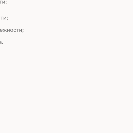
ти:
ти;
межности;
а.