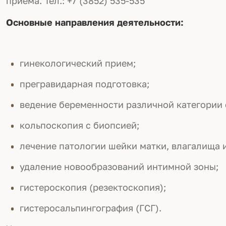
приема.
Тел.: +7 (3852) 535-535
Основные направления деятельности:
гинекологический прием;
прегравидарная подготовка;
ведение беременности различной категории
кольпоскопия с биопсией;
лечение патологии шейки матки, влагалища и
удаление новообразований интимной зоны;
гистероскопия (резектоскопия);
гистеросальпингография (ГСГ).