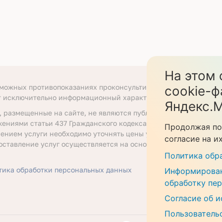
На этом 
зможных противопоказаниях проконсультируйтесь со специали
cookie-ф
т исключительно информационный характер.
Яндекс.М
, размещенные на сайте, не являются публичной офертой, опр
жениями статьи 437 Гражданского кодекса Российской Федера
Продолжая по
ением услуги необходимо уточнять цены у ответственных сот
согласие на и
оставление услуг осуществляется на основании договора об о
.
Политика обр
тика обработки персональных данных
Информирован
обработку пе
Согласие об и
Пользователь