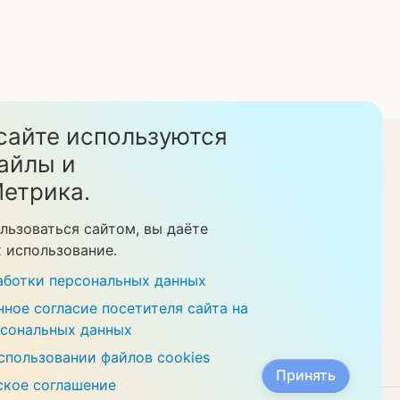
сайте используются
стом. Данный сайт
айлы и
Скачать прайс-листы
етрика.
еделяемой
ции. Перед
льзоваться сайтом, вы даёте
рудников клиники.
х использование.
казании медицинских
аботки персональных данных
ное согласие посетителя сайта на
рсональных данных
спользовании файлов cookies
Принять
ское соглашение