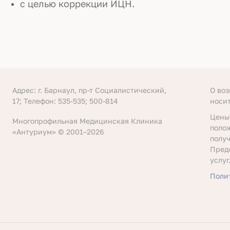
с целью коррекции ИЦН.
Адрес: г. Барнаул, пр-т Социалистический,
О во
17; Телефон: 535-535; 500-814
носи
Цены
Многопрофильная Медицинская Клиника
поло
«Антуриум» © 2001–2026
получ
Пред
услуг
Поли