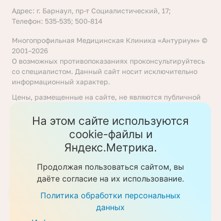
Адрес: г. Барнаул, пр-т Социалистический, 17;
Телефон: 535-535; 500-814
Многопрофильная Медицинская Клиника «Антуриум» ©
2001–2026
О возможных противопоказаниях проконсультируйтесь
со специалистом. Данный сайт носит исключительно
информационный характер.
Цены, размещенные на сайте, не являются публичной
офертой, определяемой положениями статьи 437
Гражданского кодекса Российской Федерации. Перед
На этом сайте используются
получением услуги необходимо уточнять цены у
cookie-файлы и
ответственных сотрудников клиники. Предоставление
Яндекс.Метрика.
услуг осуществляется на основании договора об
оказании медицинских услуг.
Продолжая пользоваться сайтом, вы
Политика обработки персональных данных
даёте согласие на их использование.
Скачать прайс-листы
Политика обработки персональных
данных