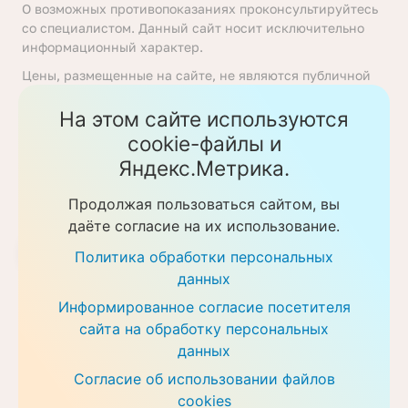
О возможных противопоказаниях проконсультируйтесь
со специалистом. Данный сайт носит исключительно
информационный характер.
Цены, размещенные на сайте, не являются публичной
офертой, определяемой положениями статьи 437
Гражданского кодекса Российской Федерации. Перед
На этом сайте используются
получением услуги необходимо уточнять цены у
cookie-файлы и
ответственных сотрудников клиники. Предоставление
Яндекс.Метрика.
услуг осуществляется на основании договора об
оказании медицинских услуг.
Продолжая пользоваться сайтом, вы
Политика обработки персональных данных
даёте согласие на их использование.
Скачать прайс-листы
Политика обработки персональных
данных
Информированное согласие посетителя
сайта на обработку персональных
данных
Согласие об использовании файлов
cookies