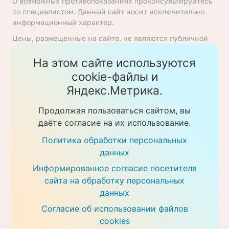
О возможных противопоказаниях проконсультируйтесь
со специалистом. Данный сайт носит исключительно
информационный характер.
Цены, размещенные на сайте, не являются публичной
офертой, определяемой положениями статьи 437
Гражданского кодекса Российской Федерации. Перед
На этом сайте используются
получением услуги необходимо уточнять цены у
cookie-файлы и
ответственных сотрудников клиники. Предоставление
Яндекс.Метрика.
услуг осуществляется на основании договора об
оказании медицинских услуг.
Продолжая пользоваться сайтом, вы
Политика обработки персональных данных
даёте согласие на их использование.
Скачать прайс-листы
Политика обработки персональных
данных
Информированное согласие посетителя
сайта на обработку персональных
данных
Согласие об использовании файлов
cookies