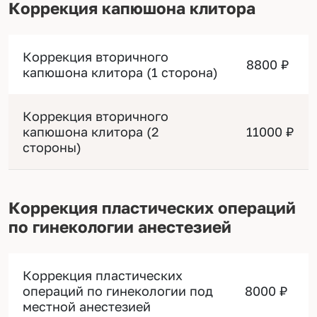
Коррекция капюшона клитора
Пластика малых половых губ
85000 ₽
(двусторонняя 4 категория)
Коррекция вторичного
8800 ₽
капюшона клитора (1 сторона)
Пластика малых половых губ
(двусторонняя с
80000 ₽
липофилингом интимной
Коррекция вторичного
зоны)
капюшона клитора (2
11000 ₽
стороны)
Коррекция пластических операций
по гинекологии анестезией
Коррекция пластических
операций по гинекологии под
8000 ₽
местной анестезией