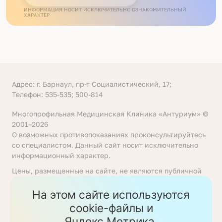
ИНФОРМАЦИЯ НОСИТ ИСКЛЮЧИТЕЛЬНО ОЗНАКОМИТЕЛЬНЫЙ
ХАРАКТЕР
Адрес: г. Барнаул, пр-т Социалистический, 17;
Телефон: 535-535; 500-814
Многопрофильная Медицинская Клиника «Антуриум» ©
2001–2026
О возможных противопоказаниях проконсультируйтесь
со специалистом. Данный сайт носит исключительно
информационный характер.
Цены, размещенные на сайте, не являются публичной
офертой, определяемой положениями статьи 437
Гражданского кодекса Российской Федерации. Перед
На этом сайте используются
получением услуги необходимо уточнять цены у
cookie-файлы и
ответственных сотрудников клиники. Предоставление
Яндекс.Метрика.